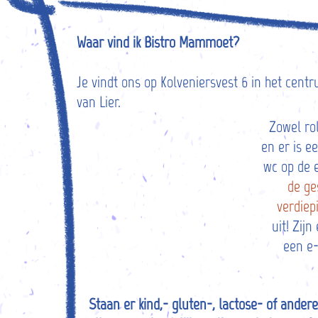
Waar vind ik Bistro Mammoet?
Je vindt ons op Kolveniersvest 6 in het cent
van Lier.
Zowel ro
en er is e
wc op de 
de ge
verdiep
uit! Zij
een e
Staan er kind,- gluten-, lactose- of andere